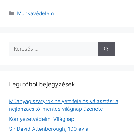
Munkavédelem
Legutóbbi bejegyzések
Műanyag szatyrok helyett felelős választás: a
nejlonzacskó-mentes világnap üzenete
Környezetvédelmi Világnap
Sir David Attenborough, 100 év a