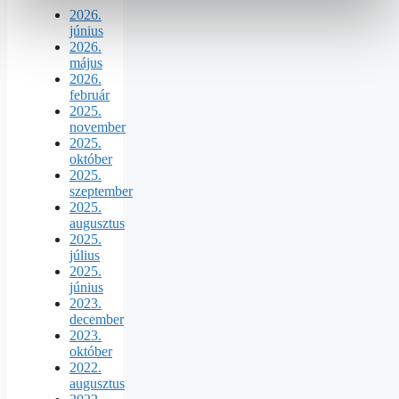
2026.
június
2026.
május
2026.
február
2025.
november
2025.
október
2025.
szeptember
2025.
augusztus
2025.
július
2025.
június
2023.
december
2023.
október
2022.
augusztus