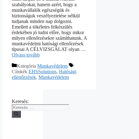
szabályokat, hanem azért, hogy a
munkavállalók egészségük és
biztonságuk veszélyeztetése nélkül
tudjanak minden nap dolgozni.
Emellett a tökéletes felkészülés
érdekében jó tudni előre, hogy mikor
milyen ellenőrzésekre számíthatunk. A
munkavédelmi hatósági ellenőrzések
típusai A CÉLVIZSGÁLAT olyan …
Olvass tovább
Kategória
Munkavédelem
Címkék
EHSSolutions
,
Hatósági
ellenőrzések
,
Munkavédelem
Keresés: