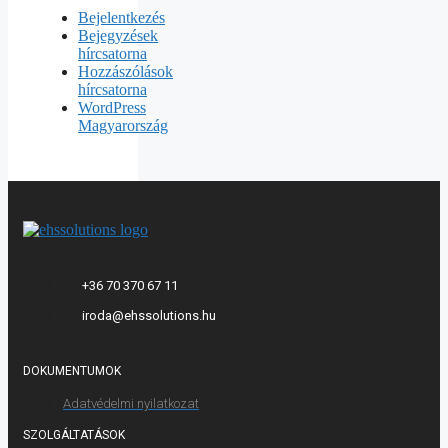
Bejelentkezés
Bejegyzések
hírcsatorna
Hozzászólások
hírcsatorna
WordPress
Magyarország
+36 70 370 67 11
iroda@ehssolutions.hu
DOKUMENTUMOK
Adatvédelmi nyilatkozat
SZOLGÁLTATÁSOK