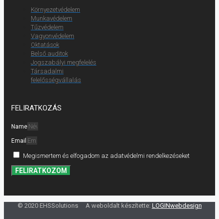
Környezetvédelem
Munkavédelem
Tűzvédelem
Vagyonvédelem
Oktatások
Belső auditok
Jogszabályi megfelelés
Társadalmi
felelősségvállalás
FELIRATKOZÁS
Name
Email
Megismertem és elfogadom az adatvédelmi rendelkezéseket
FELIRATKOZOM
© 2020 EHSSolutions A weboldalt készítette:
LOGINwebdesign