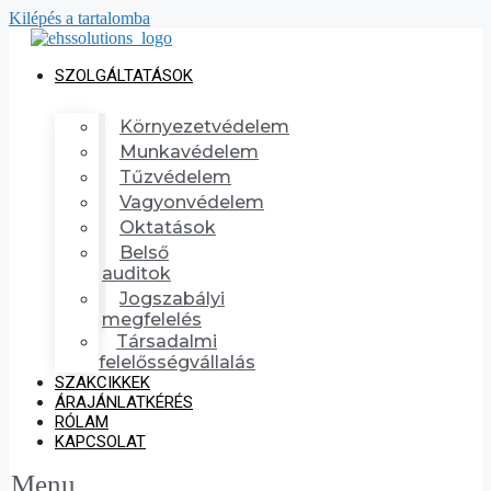
Kilépés a tartalomba
SZOLGÁLTATÁSOK
Környezetvédelem
Munkavédelem
Tűzvédelem
Vagyonvédelem
Oktatások
Belső
auditok
Jogszabályi
megfelelés
Társadalmi
felelősségvállalás
SZAKCIKKEK
ÁRAJÁNLATKÉRÉS
RÓLAM
KAPCSOLAT
Menu