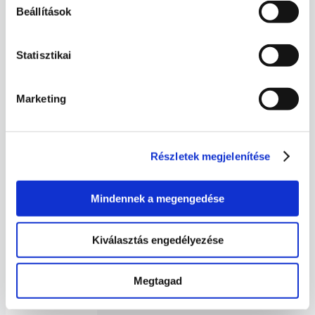
és
Beállítások
Fák
Napja
Vészesen
közeleg
Statisztikai
az
éves
hulladékbevallás
Marketing
határideje
Részletek megjelenítése
Legutóbbi
Mindennek a megengedése
hozzászólások
Kiválasztás engedélyezése
Megtagad
Archívum