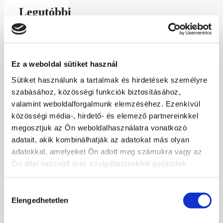
Legutóbbi
bejegyzések
Műanyag
szatyrok
Ez a weboldal sütiket használ
helyett
felelős
Sütiket használunk a tartalmak és hirdetések személyre
választás:
a
szabásához, közösségi funkciók biztosításához,
nejlonzacskó-
valamint weboldalforgalmunk elemzéséhez. Ezenkívül
mentes
közösségi média-, hirdető- és elemező partnereinkkel
világnap
üzenete
megosztjuk az Ön weboldalhasználatra vonatkozó
Környezetvédelmi
adatait, akik kombinálhatják az adatokat más olyan
Világnap
adatokkal, amelyeket Ön adott meg számukra vagy az
Sir
David
Ön által használt más szolgáltatásokból gyűjtöttek.
Attenborough,
100
év a
Hozzájárulás
környezetvédelem
Elengedhetetlen
kiválasztása
szolgálatában
Madarak