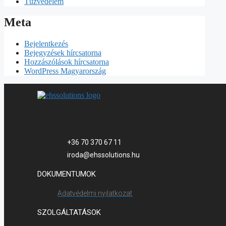
Tűzvédelem
Meta
Bejelentkezés
Bejegyzések hírcsatorna
Hozzászólások hírcsatorna
WordPress Magyarország
+36 70 370 67 11
iroda@ehssolutions.hu
DOKUMENTUMOK
Adatvédelmi nyilatkozat
SZOLGÁLTATÁSOK