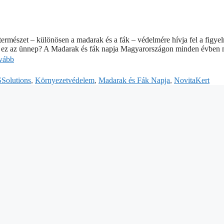
rmészet – különösen a madarak és a fák – védelmére hívja fel a figyel
is ez az ünnep? A Madarak és fák napja Magyarországon minden évben 
ovább
Solutions
,
Környezetvédelem
,
Madarak és Fák Napja
,
NovitaKert