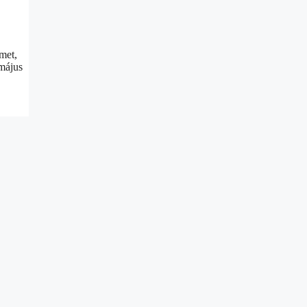
met,
május