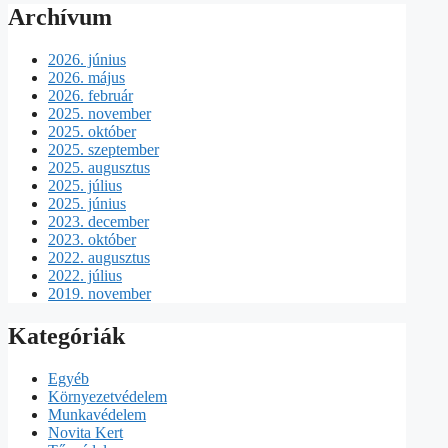
Archívum
2026. június
2026. május
2026. február
2025. november
2025. október
2025. szeptember
2025. augusztus
2025. július
2025. június
2023. december
2023. október
2022. augusztus
2022. július
2019. november
Kategóriák
Egyéb
Környezetvédelem
Munkavédelem
Novita Kert