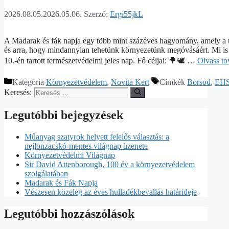
2026.08.05.
2026.05.06.
Szerző:
Ergi55jkL
A Madarak és fák napja egy több mint százéves hagyomány, amely a te
és arra, hogy mindannyian tehetünk környezetünk megóvásáért. Mi 
10.-én tartott természetvédelmi jeles nap. Fő céljai: 🌳🕊️ …
Olvass t
Kategória
Környezetvédelem
,
Novita Kert
Címkék
Borsod
,
EHS
Keresés:
Legutóbbi bejegyzések
Műanyag szatyrok helyett felelős választás: a
nejlonzacskó-mentes világnap üzenete
Környezetvédelmi Világnap
Sir David Attenborough, 100 év a környezetvédelem
szolgálatában
Madarak és Fák Napja
Vészesen közeleg az éves hulladékbevallás határideje
Legutóbbi hozzászólások