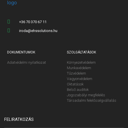
+36 70 370 67 11
iroda@ehssolutions.hu
DOKUMENTUMOK
SZOLGÁLTATÁSOK
Adatvédelmi nyilatkozat
Környezetvédelem
Munkavédelem
Tűzvédelem
Vagyonvédelem
Oktatások
Belső auditok
Jogszabályi megfelelés
Társadalmi felelősségvállalás
FELIRATKOZÁS