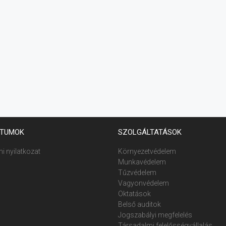
TUMOK
SZOLGÁLTATÁSOK
i nyilatkozat
Környezetvédelem
Munkavédelem
Tűzvédelem
Vagyonvédelem
Oktatások
Belső auditok
Jogszabályi megfelelés
Társadalmi felelősségvállalás