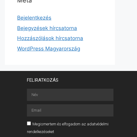
Meta
Bejelentkezés
Bejegyzések hírcsatorna
Hozzászólások hírcsatorna
WordPress Magyarország
FELIRATKOZÁS
Megismertem és elfogadom az adatvédelmi
rendelkezéseket