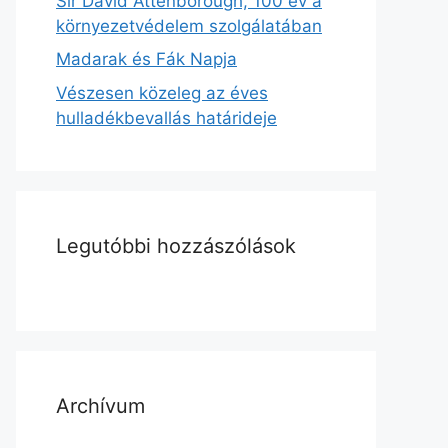
Sir David Attenborough, 100 év a
környezetvédelem szolgálatában
Madarak és Fák Napja
Vészesen közeleg az éves
hulladékbevallás határideje
Legutóbbi hozzászólások
Archívum