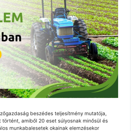
őgazdaság beszédes teljesítmény mutatója,
történt, amiből 20 eset súlyosnak minősül és
alálos munkabalesetek okainak elemzésekor