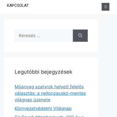
KAPCSOLAT
Legutóbbi bejegyzések
Műanyag szatyrok helyett felelős
választás: a nejlonzacskó-mentes
világnap üzenete
Környezetvédelmi Világnap