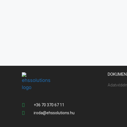
DOKUMEN
Adatvédelm
+36 70 370 67 11
iroda@ehssolutions.hu