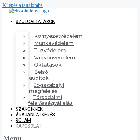
Kilépés a tartalomba
SZOLGÁLTATÁSOK
Környezetvédelem
Munkavédelem
Tűzvédelem
Vagyonvédelem
Oktatások
Belső
auditok
Jogszabályi
megfelelés
Társadalmi
felelősségvállalás
SZAKCIKKEK
ÁRAJÁNLATKÉRÉS
RÓLAM
KAPCSOLAT
Menu