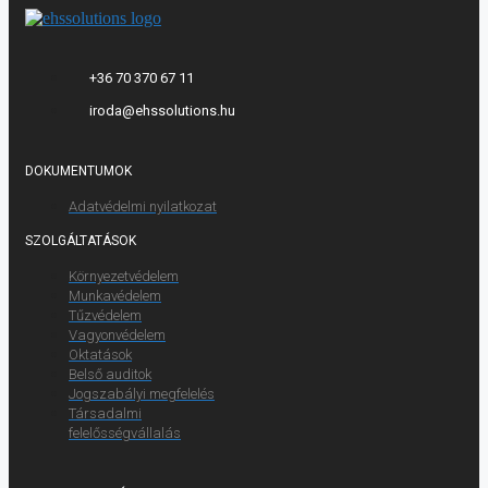
+36 70 370 67 11
iroda@ehssolutions.hu
DOKUMENTUMOK
Adatvédelmi nyilatkozat
SZOLGÁLTATÁSOK
Környezetvédelem
Munkavédelem
Tűzvédelem
Vagyonvédelem
Oktatások
Belső auditok
Jogszabályi megfelelés
Társadalmi
felelősségvállalás