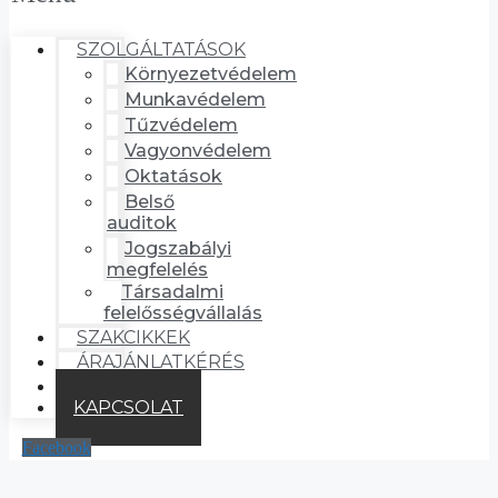
SZOLGÁLTATÁSOK
Környezetvédelem
Munkavédelem
Tűzvédelem
Vagyonvédelem
Oktatások
Belső
auditok
Jogszabályi
megfelelés
Társadalmi
felelősségvállalás
SZAKCIKKEK
ÁRAJÁNLATKÉRÉS
RÓLAM
KAPCSOLAT
Facebook