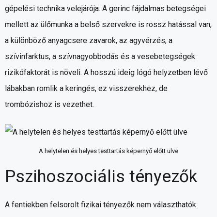
gépelési technika velejárója. A gerinc fájdalmas betegségei
mellett az ülőmunka a belső szervekre is rossz hatással van,
a különböző anyagcsere zavarok, az agyvérzés, a
szívinfarktus, a szívnagyobbodás és a vesebetegségek
rizikófaktorát is növeli. A hosszú ideig lógó helyzetben lévő
lábakban romlik a keringés, ez visszerekhez, de
trombózishoz is vezethet.
A helytelen és helyes testtartás képernyő előtt ülve
Pszihoszociális tényezők
A fentiekben felsorolt fizikai tényezők nem választhatók