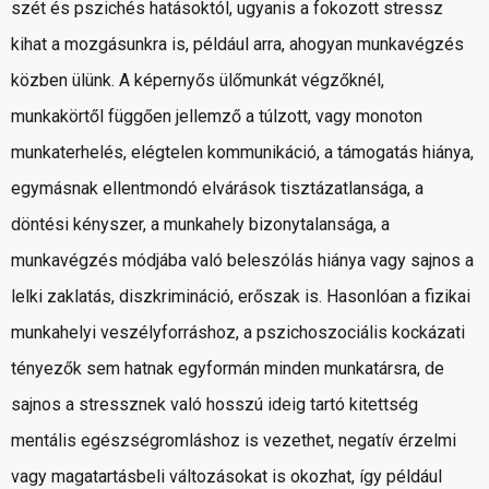
szét és pszichés hatásoktól, ugyanis a fokozott stressz
kihat a mozgásunkra is, például arra, ahogyan munkavégzés
közben ülünk. A képernyős ülőmunkát végzőknél,
munkakörtől függően jellemző a túlzott, vagy monoton
munkaterhelés, elégtelen kommunikáció, a támogatás hiánya,
egymásnak ellentmondó elvárások tisztázatlansága, a
döntési kényszer, a munkahely bizonytalansága, a
munkavégzés módjába való beleszólás hiánya vagy sajnos a
lelki zaklatás, diszkrimináció, erőszak is. Hasonlóan a fizikai
munkahelyi veszélyforráshoz, a pszichoszociális kockázati
tényezők sem hatnak egyformán minden munkatársra, de
sajnos a stressznek való hosszú ideig tartó kitettség
mentális egészségromláshoz is vezethet, negatív érzelmi
vagy magatartásbeli változásokat is okozhat, így például