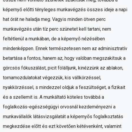
képernyő előtti tényleges munkavégzés összes ideje a napi
hat órát ne haladja meg. Vagyis minden ötven perc
munkavégzés után tíz perc szünetet kell tartani, nem
feltétlenül a munkában, de a képernyő nézésében
mindenképpen. Ennek természetesen nem az adminisztratív
betartása a fontos, hanem az, hogy valóban megszakítsuk a
görcsös fókuszálást, picit fölálljunk, kinézzünk az ablakon,
tornamozdulatokat végezzük, kis vállkörzéssel,
nyakkörzéssel, s mindezzel oldjuk a feszültséget, a fizikait
és a szellemit is. A munkáltató köteles továbbá a
foglalkozás-egészségügyi orvosnál kezdeményezni a
munkavállalók látásvizsgálatát a képernyős foglalkoztatás
megkezdése előtt és ezt követően kétévenként, valamint