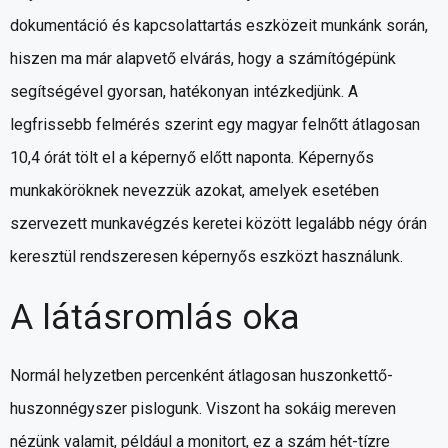
dokumentáció és kapcsolattartás eszközeit munkánk során,
hiszen ma már alapvető elvárás, hogy a számítógépünk
segítségével gyorsan, hatékonyan intézkedjünk. A
legfrissebb felmérés szerint egy magyar felnőtt átlagosan
10,4 órát tölt el a képernyő előtt naponta. Képernyős
munkaköröknek nevezzük azokat, amelyek esetében
szervezett munkavégzés keretei között legalább négy órán
keresztül rendszeresen képernyős eszközt használunk.
A látásromlás oka
Normál helyzetben percenként átlagosan huszonkettő-
huszonnégyszer pislogunk. Viszont ha sokáig mereven
nézünk valamit, például a monitort, ez a szám hét-tízre