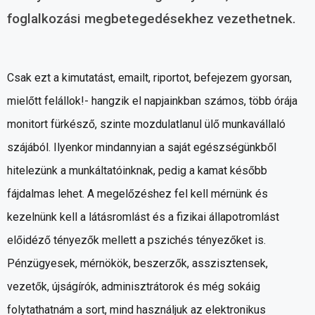
foglalkozási megbetegedésekhez vezethetnek.
Csak ezt a kimutatást, emailt, riportot, befejezem gyorsan,
mielőtt felállok!- hangzik el napjainkban számos, több órája
monitort fürkésző, szinte mozdulatlanul ülő munkavállaló
szájából. Ilyenkor mindannyian a saját egészségünkből
hitelezünk a munkáltatóinknak, pedig a kamat később
fájdalmas lehet. A megelőzéshez fel kell mérnünk és
kezelnünk kell a látásromlást és a fizikai állapotromlást
előidéző tényezők mellett a pszichés tényezőket is.
Pénzügyesek, mérnökök, beszerzők, asszisztensek,
vezetők, újságírók, adminisztrátorok és még sokáig
folytathatnám a sort, mind használjuk az elektronikus