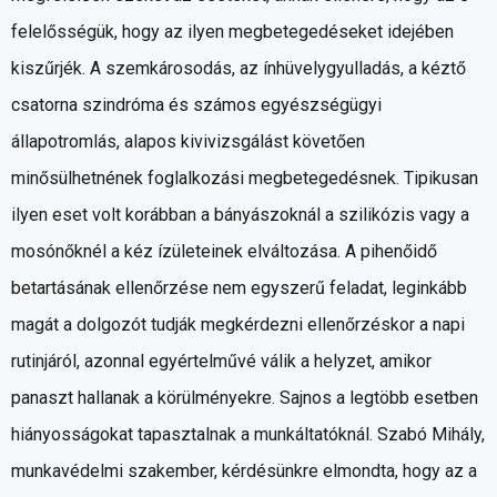
felelősségük, hogy az ilyen megbetegedéseket idejében
kiszűrjék. A szemkárosodás, az ínhüvelygyulladás, a kéztő
csatorna szindróma és számos egyészségügyi
állapotromlás, alapos kivivizsgálást követően
minősülhetnének foglalkozási megbetegedésnek. Tipikusan
ilyen eset volt korábban a bányászoknál a szilikózis vagy a
mosónőknél a kéz ízületeinek elváltozása. A pihenőidő
betartásának ellenőrzése nem egyszerű feladat, leginkább
magát a dolgozót tudják megkérdezni ellenőrzéskor a napi
rutinjáról, azonnal egyértelművé válik a helyzet, amikor
panaszt hallanak a körülményekre. Sajnos a legtöbb esetben
hiányosságokat tapasztalnak a munkáltatóknál. Szabó Mihály,
munkavédelmi szakember, kérdésünkre elmondta, hogy az a