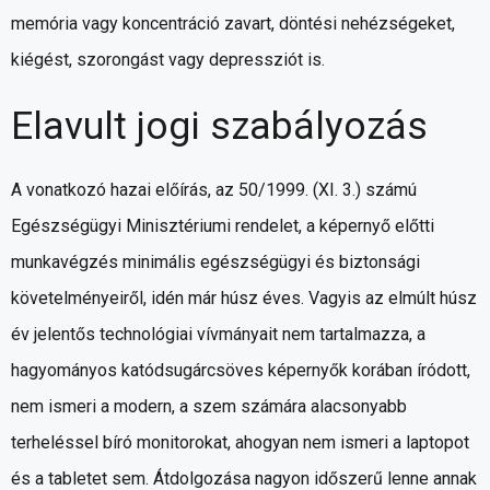
memória vagy koncentráció zavart, döntési nehézségeket,
kiégést, szorongást vagy depressziót is.
Elavult jogi szabályozás
A vonatkozó hazai előírás, az 50/1999. (XI. 3.) számú
Egészségügyi Minisztériumi rendelet, a képernyő előtti
munkavégzés minimális egészségügyi és biztonsági
követelményeiről, idén már húsz éves. Vagyis az elmúlt húsz
év jelentős technológiai vívmányait nem tartalmazza, a
hagyományos katódsugárcsöves képernyők korában íródott,
nem ismeri a modern, a szem számára alacsonyabb
terheléssel bíró monitorokat, ahogyan nem ismeri a laptopot
és a tabletet sem. Átdolgozása nagyon időszerű lenne annak