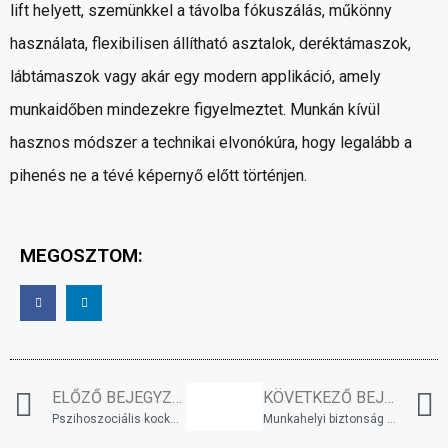
lift helyett, szemünkkel a távolba fókuszálás, műkönny
használata, flexibilisen állítható asztalok, deréktámaszok,
lábtámaszok vagy akár egy modern applikáció, amely
munkaidőben mindezekre figyelmeztet. Munkán kívül
hasznos módszer a technikai elvonókúra, hogy legalább a
pihenés ne a tévé képernyő előtt történjen.
MEGOSZTOM:
ELŐZŐ BEJEGYZÉS
KÖVETKEZŐ BEJEGYZÉS
Pszihoszociális kockázatértékelés, avagy munkahelyi stressz kezelés
Munkahelyi biztonság – Védőeszközök használata