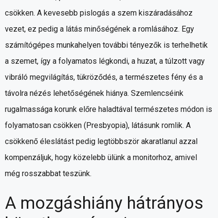
csökken. A kevesebb pislogás a szem kiszáradásához
vezet, ez pedig a látás minőségének a romlásához. Egy
számítógépes munkahelyen további tényezők is terhelhetik
a szemet, így a folyamatos légkondi, a huzat, a túlzott vagy
vibráló megvilágítás, tükröződés, a természetes fény és a
távolra nézés lehetőségének hiánya. Szemlencséink
rugalmassága korunk előre haladtával természetes módon is
folyamatosan csökken (Presbyopia), látásunk romlik. A
csökkenő éleslátást pedig legtöbbször akaratlanul azzal
kompenzáljuk, hogy közelebb ülünk a monitorhoz, amivel
még rosszabbat teszünk.
A mozgáshiány hátrányos