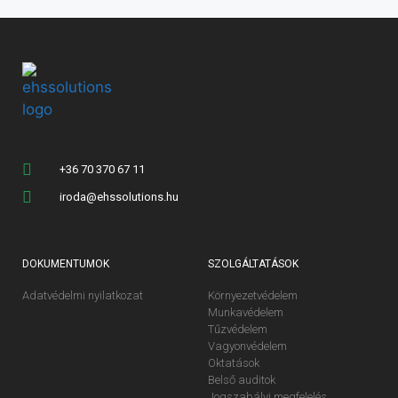
+36 70 370 67 11
iroda@ehssolutions.hu
DOKUMENTUMOK
SZOLGÁLTATÁSOK
Adatvédelmi nyilatkozat
Környezetvédelem
Munkavédelem
Tűzvédelem
Vagyonvédelem
Oktatások
Belső auditok
Jogszabályi megfelelés