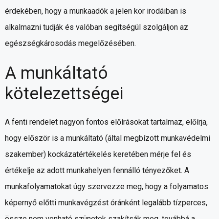
érdekében, hogy a munkaadók a jelen kor irodáiban is
alkalmazni tudják és valóban segítségül szolgáljon az
egészségkárosodás megelőzésében.
A munkáltató
kötelezettségei
A fenti rendelet nagyon fontos előírásokat tartalmaz, előírja,
hogy először is a munkáltató (által megbízott munkavédelmi
szakember) kockázatértékelés keretében mérje fel és
értékelje az adott munkahelyen fennálló tényezőket. A
munkafolyamatokat úgy szervezze meg, hogy a folyamatos
képernyő előtti munkavégzést óránként legalább tízperces,
össze nem vonható szünetek szakítsák meg, továbbá a