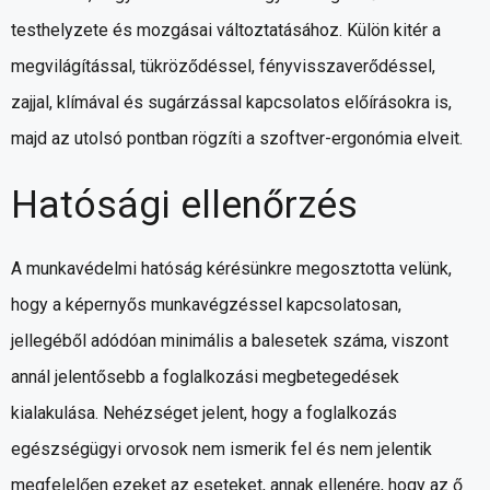
testhelyzete és mozgásai változtatásához. Külön kitér a
megvilágítással, tükröződéssel, fényvisszaverődéssel,
zajjal, klímával és sugárzással kapcsolatos előírásokra is,
majd az utolsó pontban rögzíti a szoftver-ergonómia elveit.
Hatósági ellenőrzés
A munkavédelmi hatóság kérésünkre megosztotta velünk,
hogy a képernyős munkavégzéssel kapcsolatosan,
jellegéből adódóan minimális a balesetek száma, viszont
annál jelentősebb a foglalkozási megbetegedések
kialakulása. Nehézséget jelent, hogy a foglalkozás
egészségügyi orvosok nem ismerik fel és nem jelentik
megfelelően ezeket az eseteket, annak ellenére, hogy az ő