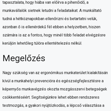
tapasztalata, hogy hiába van előírva a pihenőidő, a
munkavállalók sietnek letudni a feladataikat. A munkáltató
tudná a hétköznapokban ellenőrizni és betartatni velük,
azonban ő is ellenérdekű fél ebben a helyzetben, hiszen
számára is az a fontos, hogy minél több feladat elvégzésre
kerüljön lehetőleg túlóra ellentételezés nélkül.
Megelőzés
Nagy szükség van az ergonómikus munkaterület kialakításán
kívül a munkahelyi prevencióra és egészségfejlesztésre a
képernyős munkavégzés okozta mozgásszervi betegségek
csökkentéséért. Segítségünkre lehet ebben rendszeres
testmozgás, a gyakori nyújtózkodás, a lépcső választása a