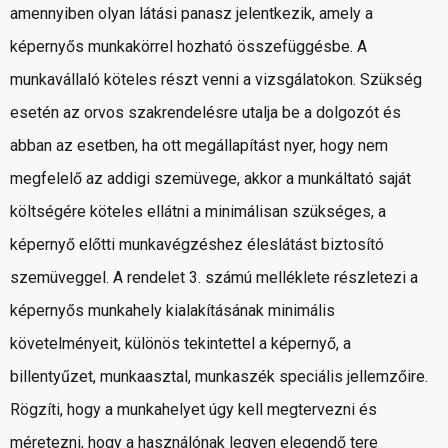
amennyiben olyan látási panasz jelentkezik, amely a
képernyős munkakörrel hozható összefüggésbe. A
munkavállaló köteles részt venni a vizsgálatokon. Szükség
esetén az orvos szakrendelésre utalja be a dolgozót és
abban az esetben, ha ott megállapítást nyer, hogy nem
megfelelő az addigi szemüvege, akkor a munkáltató saját
költségére köteles ellátni a minimálisan szükséges, a
képernyő előtti munkavégzéshez éleslátást biztosító
szemüveggel. A rendelet 3. számú melléklete részletezi a
képernyős munkahely kialakításának minimális
követelményeit, különös tekintettel a képernyő, a
billentyűzet, munkaasztal, munkaszék speciális jellemzőire.
Rögzíti, hogy a munkahelyet úgy kell megtervezni és
méretezni, hogy a használónak legyen elegendő tere