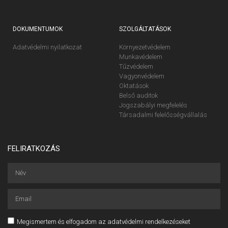
DOKUMENTUMOK
SZOLGÁLTATÁSOK
Adatvédelmi nyilatkozat
Környezetvédelem
Munkavédelem
Tűzvédelem
Vagyonvédelem
Oktatások
Belső auditok
Jogszabályi megfelelés
Társadalmi felelősségvállalás
FELIRATKOZÁS
Megismertem és elfogadom az adatvédelmi rendelkezéseket