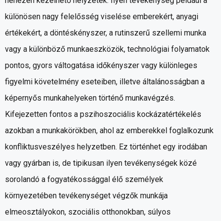
nehezen kezelhető helyzetek. Ilyen tevékenység például a
különösen nagy felelősség viselése emberekért, anyagi
értékekért, a döntéskényszer, a rutinszerű szellemi munka
vagy a különböző munkaeszközök, technológiai folyamatok
pontos, gyors váltogatása időkényszer vagy különleges
figyelmi követelmény eseteiben, illetve általánosságban a
képernyős munkahelyeken történő munkavégzés.
Kifejezetten fontos a pszihoszociális kockázatértékelés
azokban a munkakörökben, ahol az emberekkel foglalkozunk
konfliktusveszélyes helyzetben. Ez történhet egy irodában
vagy gyárban is, de tipikusan ilyen tevékenységek közé
sorolandó a fogyatékossággal élő személyek
környezetében tevékenységet végzők munkája
elmeosztályokon, szociális otthonokban, súlyos