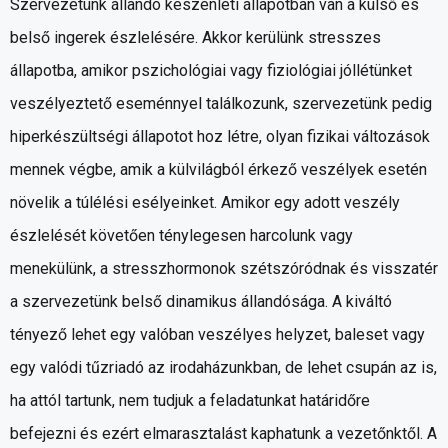
Szervezetünk állandó készenléti állapotban van a külső és
belső ingerek észlelésére. Akkor kerülünk stresszes
állapotba, amikor pszichológiai vagy fiziológiai jóllétünket
veszélyeztető eseménnyel találkozunk, szervezetünk pedig
hiperkészültségi állapotot hoz létre, olyan fizikai változások
mennek végbe, amik a külvilágból érkező veszélyek esetén
növelik a túlélési esélyeinket. Amikor egy adott veszély
észlelését követően ténylegesen harcolunk vagy
menekülünk, a stresszhormonok szétszóródnak és visszatér
a szervezetünk belső dinamikus állandósága. A kiváltó
tényező lehet egy valóban veszélyes helyzet, baleset vagy
egy valódi tűzriadó az irodaházunkban, de lehet csupán az is,
ha attól tartunk, nem tudjuk a feladatunkat határidőre
befejezni és ezért elmarasztalást kaphatunk a vezetőnktől. A