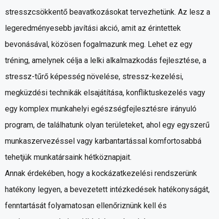
stresszcsökkentő beavatkozásokat tervezhetünk. Az lesz a
legeredményesebb javítási akció, amit az érintettek
bevonásával, közösen fogalmazunk meg. Lehet ez egy
tréning, amelynek célja a lelki alkalmazkodás fejlesztése, a
stressz-tűrő képesség növelése, stressz-kezelési,
megküzdési technikák elsajátítása, konfliktuskezelés vagy
egy komplex munkahelyi egészségfejlesztésre irányuló
program, de találhatunk olyan területeket, ahol egy egyszerű
munkaszervezéssel vagy karbantartással komfortosabbá
tehetjük munkatársaink hétköznapjait.
Annak érdekében, hogy a kockázatkezelési rendszerünk
hatékony legyen, a bevezetett intézkedések hatékonyságát,
fenntartását folyamatosan ellenőriznünk kell és