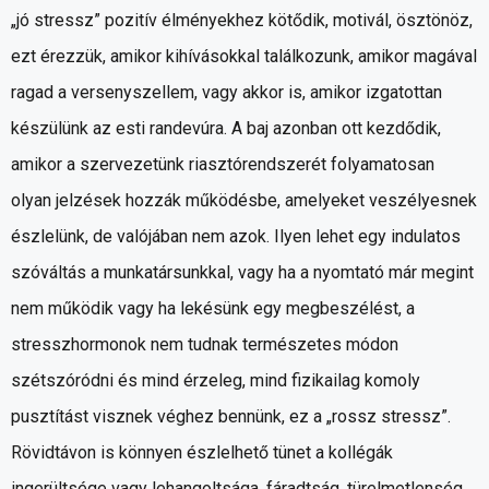
„jó stressz” pozitív élményekhez kötődik, motivál, ösztönöz,
ezt érezzük, amikor kihívásokkal találkozunk, amikor magával
ragad a versenyszellem, vagy akkor is, amikor izgatottan
készülünk az esti randevúra. A baj azonban ott kezdődik,
amikor a szervezetünk riasztórendszerét folyamatosan
olyan jelzések hozzák működésbe, amelyeket veszélyesnek
észlelünk, de valójában nem azok. Ilyen lehet egy indulatos
szóváltás a munkatársunkkal, vagy ha a nyomtató már megint
nem működik vagy ha lekésünk egy megbeszélést, a
stresszhormonok nem tudnak természetes módon
szétszóródni és mind érzeleg, mind fizikailag komoly
pusztítást visznek véghez bennünk, ez a „rossz stressz”.
Rövidtávon is könnyen észlelhető tünet a kollégák
ingerültsége vagy lehangoltsága, fáradtság, türelmetlenség,