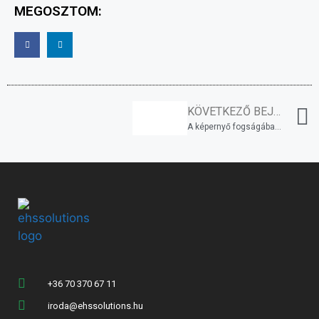
MEGOSZTOM:
KÖVETKEZŐ BEJEGYZÉS
A képernyő fogságában – képernyős munkahelyek ergonómiája
+36 70 370 67 11
iroda@ehssolutions.hu