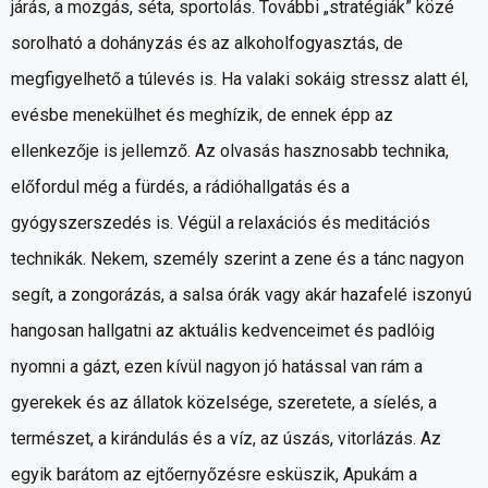
járás, a mozgás, séta, sportolás. További „stratégiák” közé
sorolható a dohányzás és az alkoholfogyasztás, de
megfigyelhető a túlevés is. Ha valaki sokáig stressz alatt él,
evésbe menekülhet és meghízik, de ennek épp az
ellenkezője is jellemző. Az olvasás hasznosabb technika,
előfordul még a fürdés, a rádióhallgatás és a
gyógyszerszedés is. Végül a relaxációs és meditációs
technikák. Nekem, személy szerint a zene és a tánc nagyon
segít, a zongorázás, a salsa órák vagy akár hazafelé iszonyú
hangosan hallgatni az aktuális kedvenceimet és padlóig
nyomni a gázt, ezen kívül nagyon jó hatással van rám a
gyerekek és az állatok közelsége, szeretete, a síelés, a
természet, a kirándulás és a víz, az úszás, vitorlázás. Az
egyik barátom az ejtőernyőzésre esküszik, Apukám a