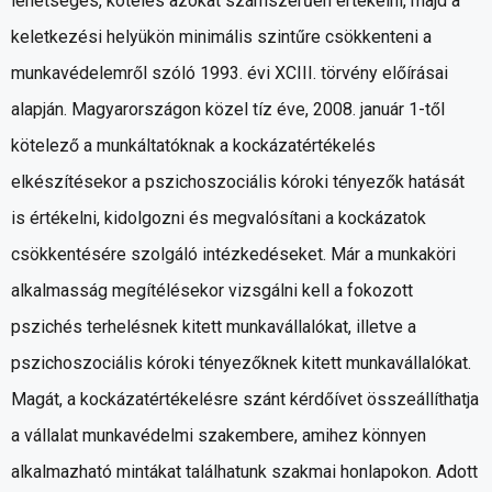
lehetséges, köteles azokat számszerűen értékelni, majd a
keletkezési helyükön minimális szintűre csökkenteni a
munkavédelemről szóló 1993. évi XCIII. törvény előírásai
alapján. Magyarországon közel tíz éve, 2008. január 1-től
kötelező a munkáltatóknak a kockázatértékelés
elkészítésekor a pszichoszociális kóroki tényezők hatását
is értékelni, kidolgozni és megvalósítani a kockázatok
csökkentésére szolgáló intézkedéseket. Már a munkaköri
alkalmasság megítélésekor vizsgálni kell a fokozott
pszichés terhelésnek kitett munkavállalókat, illetve a
pszichoszociális kóroki tényezőknek kitett munkavállalókat.
Magát, a kockázatértékelésre szánt kérdőívet összeállíthatja
a vállalat munkavédelmi szakembere, amihez könnyen
alkalmazható mintákat találhatunk szakmai honlapokon. Adott