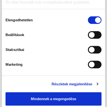
Ön által használt más szolgáltatásokból gyűjtöttek.
A műanyag gyártása
nagy energiaigényű
, a fosszilis
alapanyag felhasználása és az energiaigény
Hozzájárulás
Elengedhetetlen
kiválasztása
miatt
üvegházhatású gázok kibocsátásával jár
.
A nejlonzacskók tömeges előállítása és szállítása
Beállítások
tovább növeli az ökológiai lábnyomot.
Statisztikai
Ezért a nejlonzacskó-mentes világnap üzenete túlmutat a
hulladékkezelésen:
a klímavédelem, a természeti
Marketing
erőforrások fenntartható használata és az
ökoszisztémák védelme
is részévé válik.
Részletek megjelenítése
Szabályozási trendek
Mindennek a megengedése
Világszerte számos ország és város: