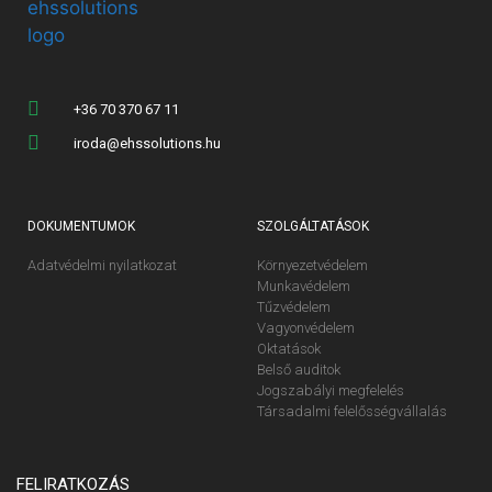
+36 70 370 67 11
iroda@ehssolutions.hu
DOKUMENTUMOK
SZOLGÁLTATÁSOK
Adatvédelmi nyilatkozat
Környezetvédelem
Munkavédelem
Tűzvédelem
Vagyonvédelem
Oktatások
Belső auditok
Jogszabályi megfelelés
Társadalmi felelősségvállalás
FELIRATKOZÁS