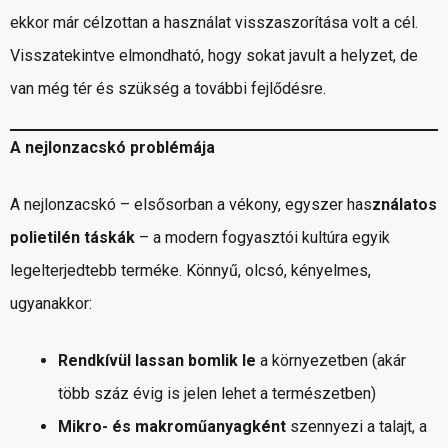
ekkor már célzottan a használat visszaszorítása volt a cél.
Visszatekintve elmondható, hogy sokat javult a helyzet, de
van még tér és szükség a további fejlődésre.
A nejlonzacskó problémája
A nejlonzacskó – elsősorban a vékony, egyszer has
ználatos
polietilén táskák
– a modern fogyasztói kultúra egyik
legelterjedtebb terméke. Könnyű, olcsó, kényelmes,
ugyanakkor:
Rendkívül lassan bomlik le
a környezetben (akár
több száz évig is jelen lehet a természetben)
Mikro- és makroműanyagként
szennyezi a talajt, a