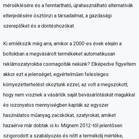
mérséklésére és a fenntartható, újrahasználható alternatívák
elterjedésére ösztönzi a társadalmat, a gazdasági
szereplőket és a döntéshozókat.
Ki emlékszik még arra, amikor a 2000-es évek elején a
boltokban a megvásárolt termékeket automatikusan
reklámszatyrokba csomagolták nekünk? Elképedve figyeltem
akkor ezt a jelenséget, egyértelműen felesleges
környezetterhelést okoztunk ezzel, az volt a megszokott,
hogy nem visznek a vásárlók saját bevásárlótáskát magukkal
és iszonyatos mennyiségben kapták az egyszer
használatos műanyag zacskókat, szatyrokat, amiket
hazaérve már dobtak is ki. Mígnem 2012-től jelentősen
szigorodott a szabályozás és nőtt a termékdíj mértéke,