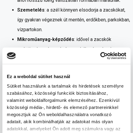
ahol hosszú ideig változatlan formában maradnak.
Szemetelés
: a szél könnyen elsodorja a zacskókat,
így gyakran végeznek út mentén, erdőkben, parkokban,
vízpartokon.
Mikroműanyag-képződés
: idővel a zacskók
széttöredeznek, apró részecskékre bomlanak,
amelyek bejutnak az ökoszisztémákba,
élelmiszerláncba.
Ez a weboldal sütiket használ
Állatpusztulás
: a nejlonzacskókat az állatok
Sütiket használunk a tartalmak és hirdetések személyre
összetéveszthetik táplálékkal, lenyelhetik, vagy
szabásához, közösségi funkciók biztosításához,
belegabalyodhatnak, ami sérüléshez, fulladáshoz
valamint weboldalforgalmunk elemzéséhez. Ezenkívül
közösségi média-, hirdető- és elemező partnereinkkel
vezethet.
megosztjuk az Ön weboldalhasználatra vonatkozó
adatait, akik kombinálhatják az adatokat más olyan
Klímavédelmi szempontok
adatokkal, amelyeket Ön adott meg számukra vagy az