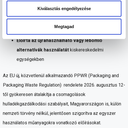
Kiválasztás engedélyezése
Betiltotta
az ingyenes egyszer használatos
nejlonzacskókat
Megtagad
Díjat vagy adót vetett ki
a műanyag szatyrokra
Előírta az újrahasználható vagy lebomló
alternatívák használatát
kiskereskedelmi
egységekben
Az EU új, közvetlenül alkalmazandó PPWR (Packaging and
Packaging Waste Regulation) rendelete 2026. augusztus 12-
től gyökeresen átalakítja a csomagolások
hulladékgazdálkodási szabályait, Magyarországon is, külön
nemzeti törvény nélkül, jelentősen szigorítva az egyszer
használatos műanyagokra vonatkozó előírásokat.