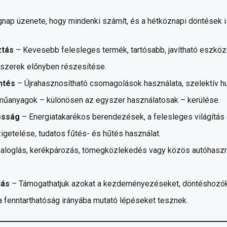
gnap üzenete, hogy mindenki számít, és a hétköznapi döntések 
ztás
– Kevesebb felesleges termék, tartósabb, javítható eszközö
iszerek előnyben részesítése.
ntés
– Újrahasznosítható csomagolások használata, szelektív hu
műanyagok – különösen az egyszer használatosak – kerülése.
osság
– Energiatakarékos berendezések, a felesleges világítá
zigetelése, tudatos fűtés- és hűtés használat.
aloglás, kerékpározás, tömegközlekedés vagy közös autóhaszná
lás
– Támogathatjuk azokat a kezdeményezéseket, döntéshozóka
 fenntarthatóság irányába mutató lépéseket tesznek.