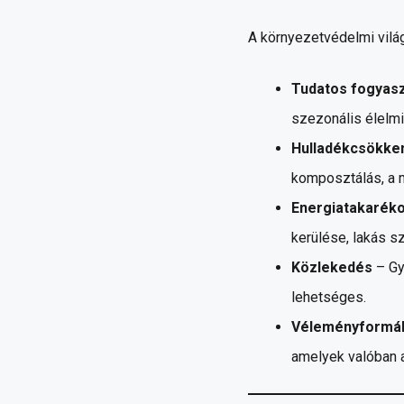
A környezetvédelmi vilá
Tudatos fogyas
szezonális élelm
Hulladékcsökke
komposztálás, a 
Energiatakarék
kerülése, lakás s
Közlekedés
– Gy
lehetséges.
Véleményformá
amelyek valóban a