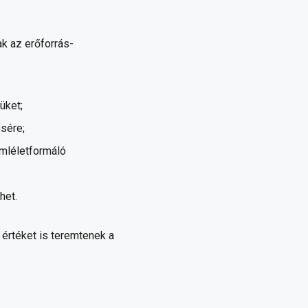
ak az erőforrás-
üket;
sére;
mléletformáló
het.
értéket is teremtenek a