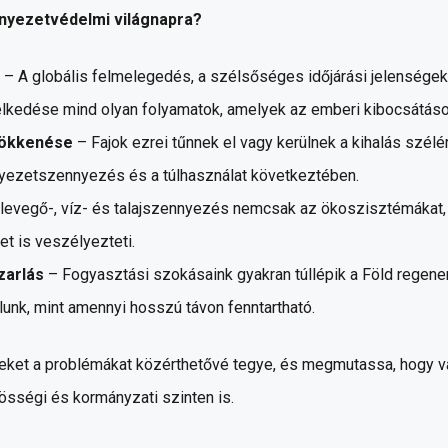
nyezetvédelmi világnapra?
– A globális felmelegedés, a szélsőséges időjárási jelenségek,
elkedése mind olyan folyamatok, amelyek az emberi kibocsátáso
sökkenése
– Fajok ezrei tűnnek el vagy kerülnek a kihalás szélé
nyezetszennyezés és a túlhasználat következtében.
levegő-, víz- és talajszennyezés nemcsak az ökoszisztémákat,
t is veszélyezteti.
zarlás
– Fogyasztási szokásaink gyakran túllépik a Föld regen
lunk, mint amennyi hosszú távon fenntartható.
ezeket a problémákat közérthetővé tegye, és megmutassa, hogy v
össégi és kormányzati szinten is.