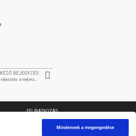
m
KEZŐ BEJEGYZÉS
Műanyag szatyrok helyett felelős választás: a nejlonzacskó-mentes világnap üzenete
FELIRATKOZÁS
Mindennek a megengedése