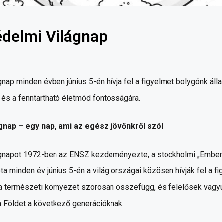
delmi Világnap
nap minden évben június 5-én hívja fel a figyelmet bolygónk álla
és a fenntartható életmód fontosságára.
nap – egy nap, ami az egész jövőnkről szól
ágnapot 1972-ben az ENSZ kezdeményezte, a stockholmi „Ember 
a minden év június 5-én a világ országai közösen hívják fel a fi
 természeti környezet szorosan összefügg, és felelősek vagyu
a Földet a következő generációknak.