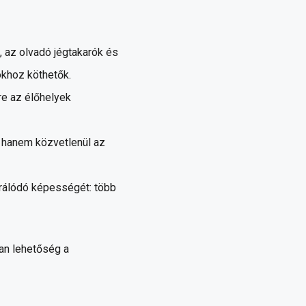
 az olvadó jégtakarók és
khoz köthetők.
re az élőhelyek
 hanem közvetlenül az
erálódó képességét: több
an lehetőség a