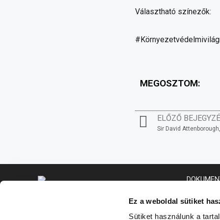
Választható színezők:
#Környezetvédelmivilág
MEGOSZTOM:
ELŐZŐ BEJEGYZ
DOKUMEN
Adatvédelm
Ez a weboldal sütiket has
Sütiket használunk a tart