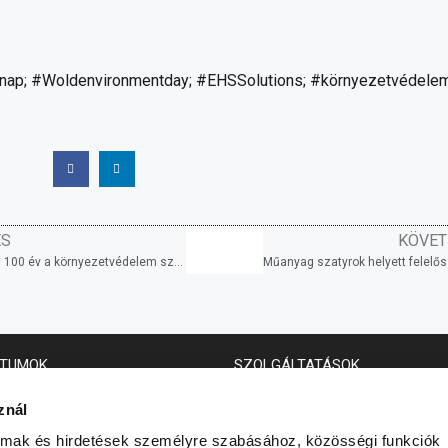
nap; #Woldenvironmentday; #EHSSolutions; #környezetvédele
ÉS
KÖVET
Sir David Attenborough, 100 év a környezetvédelem szolgálatában
TUMOK
SZOLGÁLTATÁSOK
i nyilatkozat
Környezetvédelem
znál
Munkavédelem
almak és hirdetések személyre szabásához, közösségi funkciók
Tűzvédelem