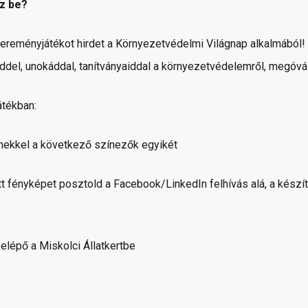
z be?
ereményjátékot hirdet a Környezetvédelmi Világnap alkalmából!
el, unokáddal, tanítványaiddal a környezetvédelemről, megóvá
tékban:
mekkel a következő színezők egyikét
t fényképet posztold a Facebook/LinkedIn felhívás alá, a készí
lépő a Miskolci Állatkertbe