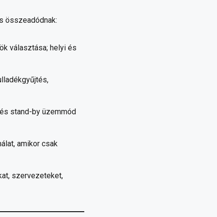
is összeadódnak:
k választása; helyi és
lladékgyűjtés,
s és stand-by üzemmód
lat, amikor csak
t, szervezeteket,