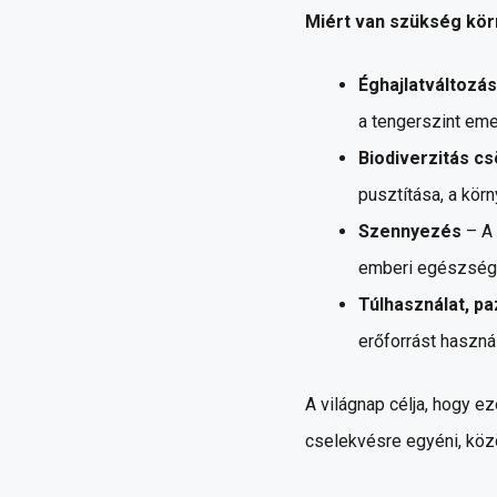
Miért van szükség kör
Éghajlatváltozás
a tengerszint em
Biodiverzitás c
pusztítása, a kör
Szennyezés
– A 
emberi egészsége
Túlhasználat, pa
erőforrást haszná
A világnap célja, hogy 
cselekvésre egyéni, köz