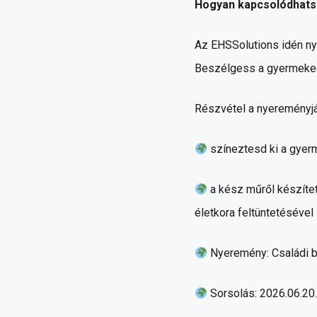
Hogyan kapcsolódhats
Az EHSSolutions idén ny
Beszélgess a gyermekedd
Részvétel a nyereményjá
színeztesd ki a gyer
a kész műről készítet
életkora feltüntetésével
Nyeremény: Családi be
Sorsolás: 2026.06.20.