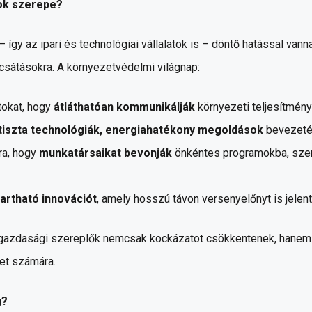
tok szerepe?
így az ipari és technológiai vállalatok is – döntő hatással vann
csátásokra. A környezetvédelmi világnap:
tokat, hogy
átláthatóan kommunikálják
környezeti teljesítmény
tiszta technológiák, energiahatékony megoldások
bevezeté
ra, hogy
munkatársaikat bevonják
önkéntes programokba, sze
artható innovációt
, amely hosszú távon versenyelőnyt is jelent
 gazdasági szereplők nemcsak kockázatot csökkentenek, hanem 
et számára.
g?