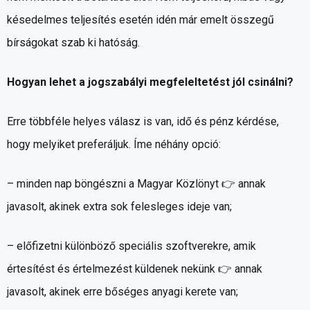
késedelmes teljesítés esetén idén már emelt összegű
bírságokat szab ki hatóság.
Hogyan lehet a jogszabályi megfeleltetést jól csinálni?
Erre többféle helyes válasz is van, idő és pénz kérdése,
hogy melyiket preferáljuk. Íme néhány opció:
– minden nap böngészni a Magyar Közlönyt 👉 annak
javasolt, akinek extra sok felesleges ideje van;
– előfizetni különböző speciális szoftverekre, amik
értesítést és értelmezést küldenek nekünk 👉 annak
javasolt, akinek erre bőséges anyagi kerete van;