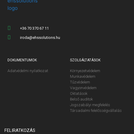
+36 70 370 67 11
iroda@ehssolutions.hu
DOKUMENTUMOK
SZOLGÁLTATÁSOK
Adatvédelmi nyilatkozat
Környezetvédelem
Munkavédelem
Tűzvédelem
Vagyonvédelem
Oktatások
Belső auditok
Jogszabályi megfelelés
Társadalmi felelősségvállalás
FELIRATKOZÁS