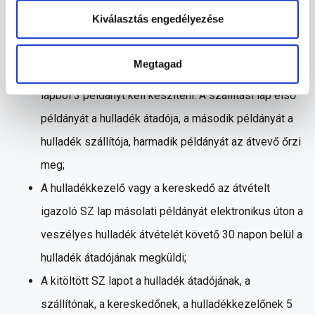
fuvarokmányokat a kibocsátó által digitálisan
Kiválasztás engedélyezése
hitelesített elektronikus formában fel tudja mutatni az
ellenőrző hatóság részére
Megtagad
A veszélyes hulladék szállítása esetén a szállítási
lapból 3 példányt kell készíteni. A szállítási lap első
példányát a hulladék átadója, a második példányát a
hulladék szállítója, harmadik példányát az átvevő őrzi
meg;
A hulladékkezelő vagy a kereskedő az átvételt
igazoló SZ lap másolati példányát elektronikus úton a
veszélyes hulladék átvételét követő 30 napon belül a
hulladék átadójának megküldi;
A kitöltött SZ lapot a hulladék átadójának, a
szállítónak, a kereskedőnek, a hulladékkezelőnek 5