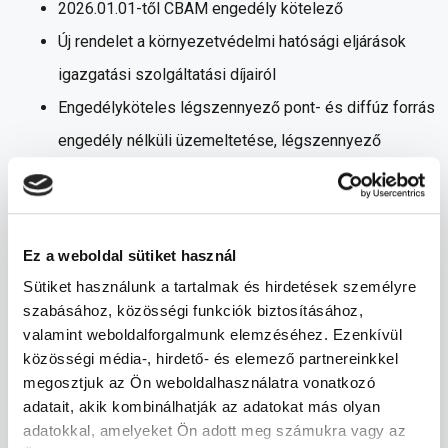
2026.01.01-től CBAM engedély kötelező
Új rendelet a környezetvédelmi hatósági eljárások
igazgatási szolgáltatási díjairól
Engedélyköteles légszennyező pont- és diffúz forrás
engedély nélküli üzemeltetése, légszennyező
forrásonként már 3 M HUF
Az éves levegőtisztaság-védelmi jelentés
kötelezettségének vagy a levegőtisztaság-védelmi
Ez a weboldal sütiket használ
alapbejelentés változás-bejelentési
Sütiket használunk a tartalmak és hirdetések személyre
kötelezettségének nem vagy nem megfelelő
szabásához, közösségi funkciók biztosításához,
valamint weboldalforgalmunk elemzéséhez. Ezenkívül
teljesítése 1 M HUF
közösségi média-, hirdető- és elemező partnereinkkel
ADR 2025
megosztjuk az Ön weboldalhasználatra vonatkozó
Energetikai szakreferens, energetikai auditor
adatait, akik kombinálhatják az adatokat más olyan
adatokkal, amelyeket Ön adott meg számukra vagy az
tevékenység folytatásához szükséges