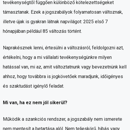
tevékenységtől függően különböző kötelezettségeket
támasztanak. Ezek a jogszabályok folyamatosan változnak,
illetve újak is gyakran látnak napvilágot: 2025 első 7
hónapjában például 85 változás történt.
Naprakésznek lenni, értesülni a változásról, feldolgozni azt,
értékelni, hogy a mi vállalati tevékenységünkre milyen
hatással van, mi az, amit változtatnunk vagy bevezetnünk kell
ahhoz, hogy továbbra is jogkövetőek maradjunk, időigényes
és szaktudást igénylő feladat.
Mi van, ha ez nem jól sikerül?
Működik a szankciós rendszer, a jogszabály nem ismerete
nem mentesít a betartása alól. Nem teljeskörű, hibás vagy