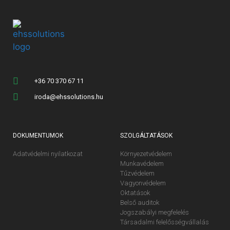
+36 70 370 67 11
iroda@ehssolutions.hu
DOKUMENTUMOK
SZOLGÁLTATÁSOK
Adatvédelmi nyilatkozat
Környezetvédelem
Munkavédelem
Tűzvédelem
Vagyonvédelem
Oktatások
Belső auditok
Jogszabályi megfelelés
Társadalmi felelősségvállalás