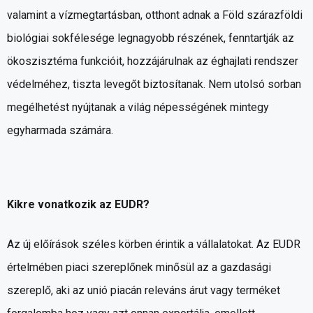
valamint a vízmegtartásban, otthont adnak a Föld szárazföldi
biológiai sokfélesége legnagyobb részének, fenntartják az
ökoszisztéma funkcióit, hozzájárulnak az éghajlati rendszer
védelméhez, tiszta levegőt biztosítanak. Nem utolsó sorban
megélhetést nyújtanak a világ népességének mintegy
egyharmada számára.
Kikre vonatkozik az EUDR?
Az új előírások széles körben érintik a vállalatokat. Az EUDR
értelmében piaci szereplőnek minősül az a gazdasági
szereplő, aki az unió piacán releváns árut vagy terméket