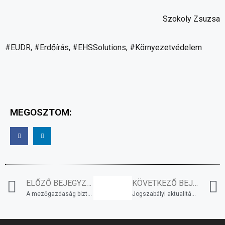
Szokoly Zsuzsa
#EUDR, #Erdőírás, #EHSSolutions, #Környezetvédelem
MEGOSZTOM:
ELŐZŐ BEJEGYZÉS
KÖVETKEZŐ BEJEGYZÉS
A mezőgazdaság biztonsága
Jogszabályi aktualitások a Környezetvédelem területén