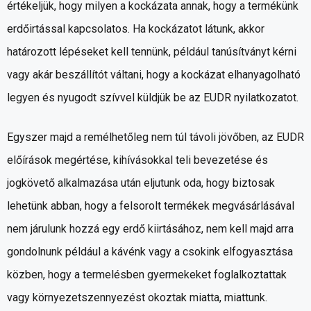
értékeljük, hogy milyen a kockázata annak, hogy a termékünk
erdőirtással kapcsolatos. Ha kockázatot látunk, akkor
határozott lépéseket kell tennünk, például tanúsítványt kérni
vagy akár beszállítót váltani, hogy a kockázat elhanyagolható
legyen és nyugodt szívvel küldjük be az EUDR nyilatkozatot.
Egyszer majd a remélhetőleg nem túl távoli jövőben, az EUDR
előírások megértése, kihívásokkal teli bevezetése és
jogkövető alkalmazása után eljutunk oda, hogy biztosak
lehetünk abban, hogy a felsorolt termékek megvásárlásával
nem járulunk hozzá egy erdő kiirtásához, nem kell majd arra
gondolnunk például a kávénk vagy a csokink elfogyasztása
közben, hogy a termelésben gyermekeket foglalkoztattak
vagy környezetszennyezést okoztak miatta, miattunk.