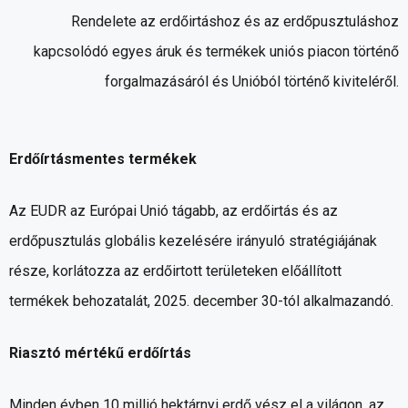
Rendelete az erdőirtáshoz és az erdőpusztuláshoz
kapcsolódó egyes áruk és termékek uniós piacon történő
forgalmazásáról és Unióból történő kiviteléről.
Erdőírtásmentes termékek
Az EUDR az Európai Unió tágabb, az erdőirtás és az
erdőpusztulás globális kezelésére irányuló stratégiájának
része, korlátozza az erdőirtott területeken előállított
termékek behozatalát, 2025. december 30-tól alkalmazandó.
Riasztó mértékű erdőírtás
Minden évben 10 millió hektárnyi erdő vész el a világon, az