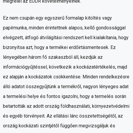
megfelel az EUDR követelményeinek.
Ez nem csupán egy egyszerű formalap kitöltés vagy
papírmunka, minden érintettnek alapos, kellő gondossággal
elvégzett, átfogó átvilágítási rendszert kell kialakítania, hogy
bizonyítsa azt, hogy a termékei erdőirtásmentesek. Ez
lényegében három fő szakaszból áll, kezdjük az
információgyűjtéssel, következik a kockázatértékelés, majd
ez alapján a kockázatok csökkentése. Minden rendelkezésre
álló adatot összegyűjtünk a termékről, nagyon lényeges adat
a termelési helye és fontos igazolni, hogy a termelés során
betartották az adott ország földhasználati, környezetvédelmi
és egyéb törvényeit. Az ellátási lánc összetettségétől, az
ország kockázati szintjétől függően megvizsgáljuk és