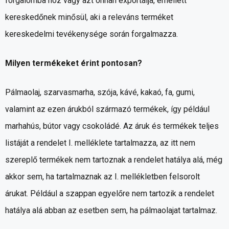
forgalomba hoz vagy azt onnan exportálja, emellett
kereskedőnek minősül, aki a releváns terméket
kereskedelmi tevékenysége során forgalmazza.
Milyen termékeket érint pontosan?
Pálmaolaj, szarvasmarha, szója, kávé, kakaó, fa, gumi,
valamint az ezen árukból származó termékek, így például
marhahús, bútor vagy csokoládé. Az áruk és termékek teljes
listáját a rendelet I. melléklete tartalmazza, az itt nem
szereplő termékek nem tartoznak a rendelet hatálya alá, még
akkor sem, ha tartalmaznak az I. mellékletben felsorolt
árukat. Például a szappan egyelőre nem tartozik a rendelet
hatálya alá abban az esetben sem, ha pálmaolajat tartalmaz.