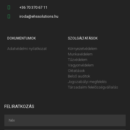
+36 70 370 67 11
iroda@ehssolutions.hu
DOKUMENTUMOK
SZOLGÁLTATÁSOK
Adatvédelmi nyilatkozat
Környezetvédelem
Munkavédelem
Tűzvédelem
Vagyonvédelem
Oktatások
Belső auditok
Jogszabályi megfelelés
Társadalmi felelősségvállalás
FELIRATKOZÁS