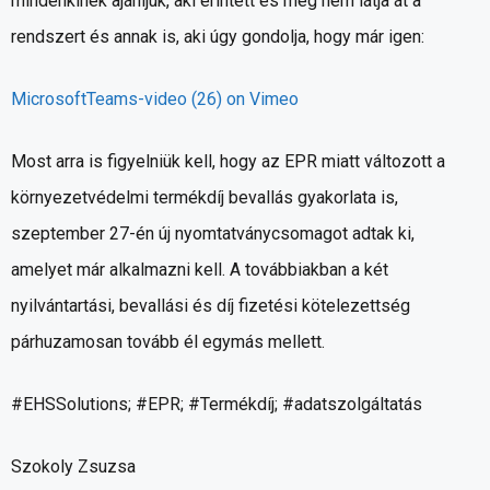
mindenkinek ajánljuk, aki érintett és még nem látja át a
rendszert és annak is, aki úgy gondolja, hogy már igen:
MicrosoftTeams-video (26) on Vimeo
Most arra is figyelniük kell, hogy az EPR miatt változott a
környezetvédelmi termékdíj bevallás gyakorlata is,
szeptember 27-én új nyomtatványcsomagot adtak ki,
amelyet már alkalmazni kell. A továbbiakban a két
nyilvántartási, bevallási és díj fizetési kötelezettség
párhuzamosan tovább él egymás mellett.
#EHSSolutions; #EPR; #Termékdíj; #adatszolgáltatás
Szokoly Zsuzsa